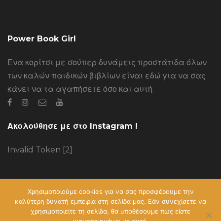
Power Book Girl
Eνα κορίτσι με σούπερ δυνάμεις προστάτιδα όλων
των καλών παιδικών βιβλίων είναι εδώ για να σας
κάνει να τα αγαπήσετε όσο και αυτή.
Ακολούθησε με στο Instagram !
Invalid Token [2]
Power Book Girl - Η ηρωίδα των παιδικών βιβλίων!
Χρησιμοποιούμε cookies για να σας προσφέρουμε την
καλύτερη δυνατή εμπειρία στη σελίδα μας. Εάν συνεχίσετε να
PowerBookGirl.gr - 2021
χρησιμοποιείτε τη σελίδα, θα υποθέσουμε πως είστε