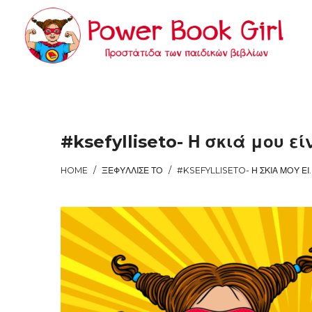
Power
Power
Book
Book
#ksefylliseto- Η σκιά μου εί
HOME
/
ΞΕΦΎΛΛΙΣΕ ΤΟ
/
#KSEFYLLISETO- 
Girl
Girl