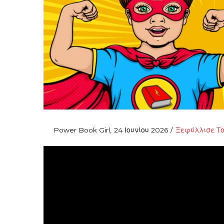
Posted
Posted
By
Power Book Girl
24 Ιουνίου 2026
Ξεφύλλισε Τ
on
in