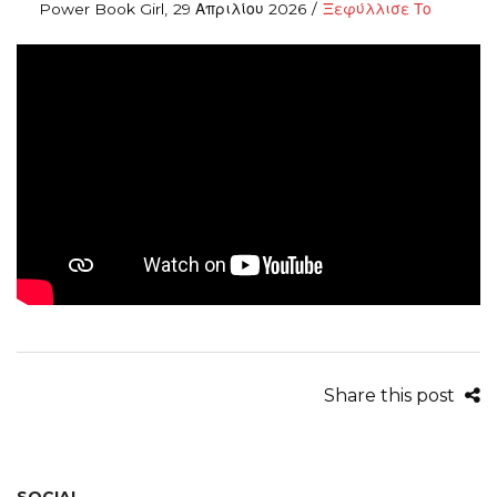
Posted
Posted
By
Power Book Girl
29 Απριλίου 2026
Ξεφύλλισε Το
on
in
Share this post
SOCIAL