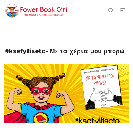
#ksefylliseto- Με τα χέρια μου μπορώ