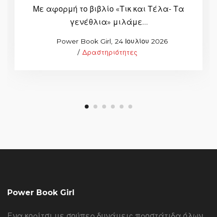
Με αφορμή το βιβλίο «Τικ και Τέλα- Τα
γενέθλια» μιλάμε…
Posted
by
Power Book Girl
24 Ιουλίου 2026
Posted
on
Δραστηριότητες
in
Power Book Girl
Eνα κορίτσι με σούπερ δυνάμεις προστάτιδα όλων