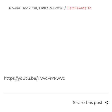
Posted
Posted
By
Power Book Girl
1 Ιουλίου 2026
Ξεφύλλισε Το
on
in
https://youtu.be/TVvcFrYFwVc
Share this post