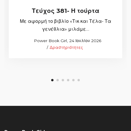
Τεύχος 381- Η τούρτα
Με αφορμή το βιβλίο «Τικ και Τέλα- Τα
γενέθλια» μιλάμε…
Posted
by
Power Book Girl
24 Ιουλίου 2026
Posted
on
Δραστηριότητες
in