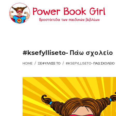
Power
Power
Book
Book
#ksefylliseto- Πάω σχολείο
HOME
/
ΞΕΦΎΛΛΙΣΕ ΤΟ
/
#KSEFYLLISETO- ΠΆΩ ΣΧΟΛΕΊΟ
Girl
Girl