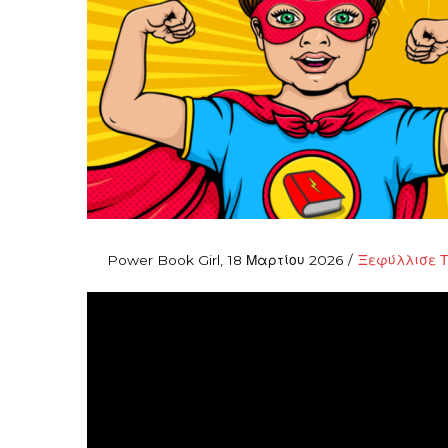
Posted
Posted
By
Power Book Girl
18 Μαρτίου 2026
Ξεφύλλισε Τ
on
in