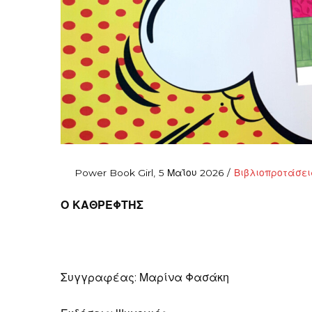
Posted
Posted
By
Power Book Girl
5 Μαΐου 2026
Βιβλιοπροτάσει
on
in
Ο ΚΑΘΡΕΦΤΗΣ
Συγγραφέας: Μαρίνα Φασάκη