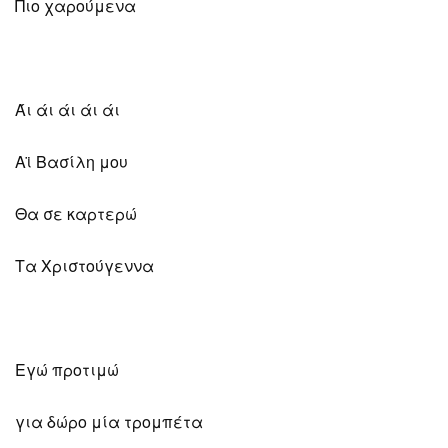
Πιο χαρούμενα
Άι άι άι άι άι
Αϊ Βασίλη μου
Θα σε καρτερώ
Τα Χριστούγεννα
Εγώ προτιμώ
για δώρο μία τρομπέτα