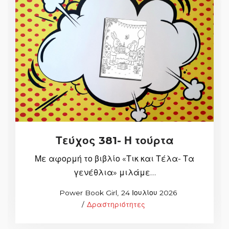
Τεύχος 381- Η τούρτα
Με αφορμή το βιβλίο «Τικ και Τέλα- Τα
γενέθλια» μιλάμε…
Posted
by
Power Book Girl
24 Ιουλίου 2026
Posted
on
Δραστηριότητες
in