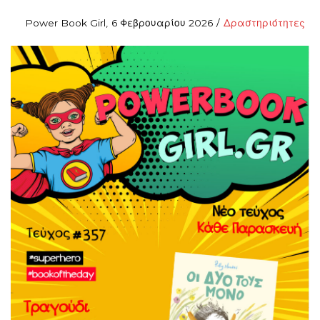
Posted
Posted
By
Power Book Girl
6 Φεβρουαρίου 2026
Δραστηριότητες
on
in