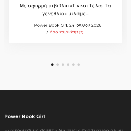
Με αφορμή το βιβλίο «Τικ και Τέλα- Τα
γενέθλια» μιλάμε…
Posted
by
Power Book Girl
24 Ιουλίου 2026
Posted
on
Δραστηριότητες
in
Power Book Girl
Eνα κορίτσι με σούπερ δυνάμεις προστάτιδα όλων