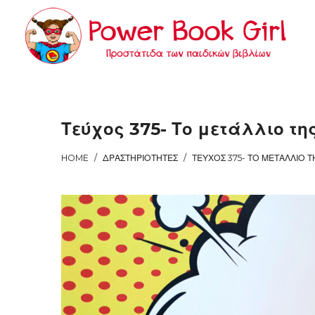
Power
Power
Book
Book
Τεύχος 375- Το μετάλλιο τ
HOME
/
ΔΡΑΣΤΗΡΙΌΤΗΤΕΣ
/
Girl
Girl