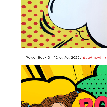
Posted
Posted
By
Power Book Girl
12 Ιουνίου 2026
Δραστηριότητ
on
in