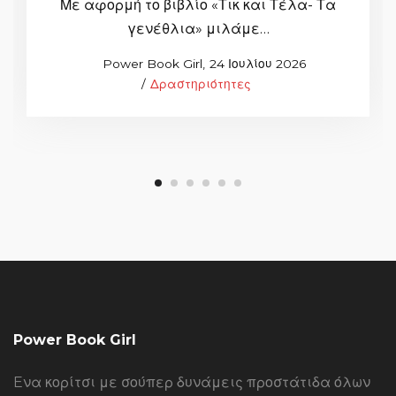
Με αφορμή το βιβλίο «Τικ και Τέλα- Τα
γενέθλια» μιλάμε…
Posted
by
Power Book Girl
24 Ιουλίου 2026
Posted
on
Δραστηριότητες
in
Power Book Girl
Eνα κορίτσι με σούπερ δυνάμεις προστάτιδα όλων