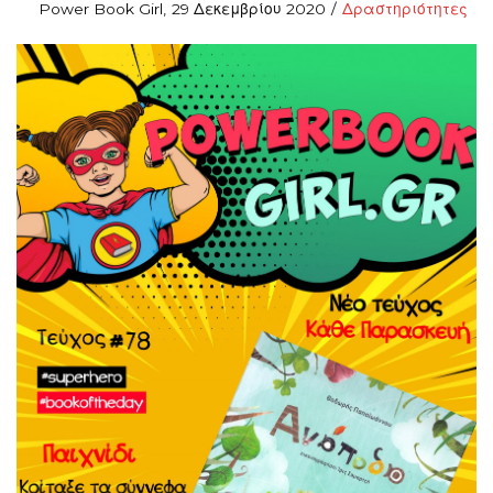
Posted
Posted
By
Power Book Girl
29 Δεκεμβρίου 2020
Δραστηριότητες
on
in